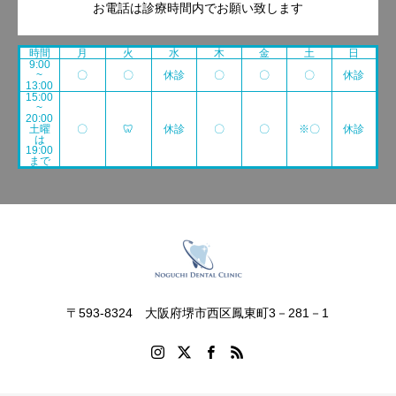
お電話は診療時間内でお願い致します
時間
月
火
水
木
金
土
日
9:00
~
〇
〇
休診
〇
〇
〇
休診
13:00
15:00
~
20:00
土曜
〇
🦷
休診
〇
〇
※〇
休診
は
19:00
まで
〒593-8324 大阪府堺市西区鳳東町3－281－1