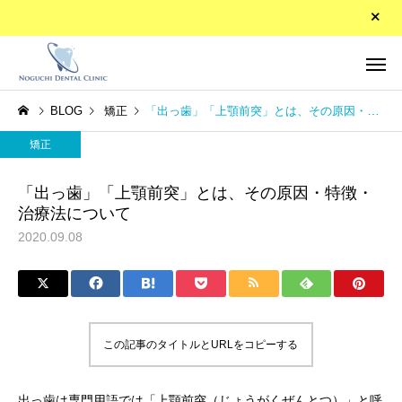
BLOG
矯正
「出っ歯」「上顎前突」とは、その原因・特徴・治療法について
矯正
「出っ歯」「上顎前突」とは、その原因・特徴・
治療法について
矯正歯科（５歳から始
2020.09.08
矯正歯科
める歯並び治療）
矯正
矯正
55～74歳の方が健康につい
「受け口」「下顎前突
て後悔
は、その原因・特徴・
睡眠時無呼吸症候群
この記事のタイトルとURLをコピーする
親知らずの抜歯
(SAS)
法について
出っ歯は専門用語では「上顎前突（じょうがくぜんとつ）」と呼