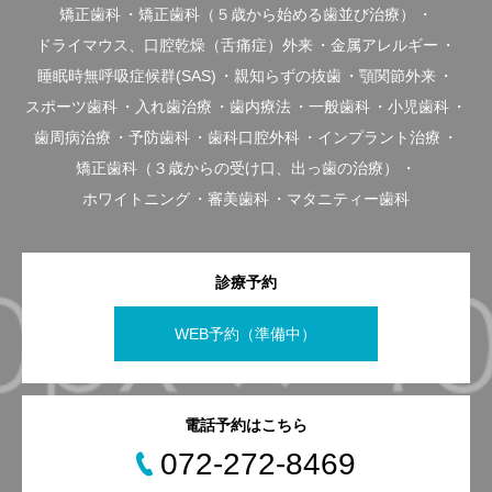
矯正歯科
矯正歯科（５歳から始める歯並び治療）
ドライマウス、口腔乾燥（舌痛症）外来
金属アレルギー
睡眠時無呼吸症候群(SAS)
親知らずの抜歯
顎関節外来
スポーツ歯科
入れ歯治療
歯内療法
一般歯科
小児歯科
歯周病治療
予防歯科
歯科口腔外科
インプラント治療
矯正歯科（３歳からの受け口、出っ歯の治療）
ホワイトニング
審美歯科
マタニティー歯科
診療予約
WEB予約（準備中）
電話予約はこちら
072-272-8469