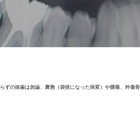
らずの抜歯は勿論、嚢胞（袋状になった病変）や腫瘍、外傷骨
顎関節外来