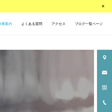
診療案内
よくある質問
アクセス
ブログ一覧ページ
診療一覧
金属アレルギー
矯正
矯正
「出っ歯」「上顎前突」と
「乱杭歯」「叢生」とは、
は、その原因・特徴・治療
その原因・特徴・治療法に
法について
ついて