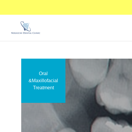
Oral
矯
&Maxillofacial
矯正歯科
Treatment
カテゴリー1
矯正
コロナ対策の為来院時、AI
55～74歳の方が健康につい
顔認証機能付きサーモグラ
て後悔
睡眠時無呼吸症候群
(SAS)
フィーを導入しておりま
す。