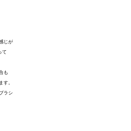
感じが
って
合も
ます。
ブラシ