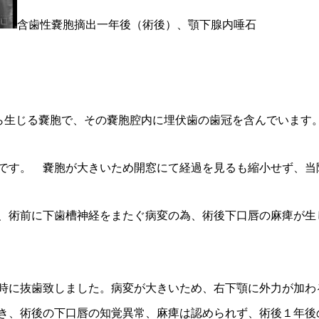
含歯性嚢胞摘出一年後（術後）、顎下腺内唾石
から生じる嚢胞で、その嚢胞腔内に埋伏歯の歯冠を含んでいます
です。 嚢胞が大きいため開窓にて経過を見るも縮小せず、当
、術前に下歯槽神経をまたぐ病変の為、術後下口唇の麻痺が生
時に抜歯致しました。病変が大きいため、右下顎に外力が加わ
き、術後の下口唇の知覚異常、麻痺は認められず、術後１年後