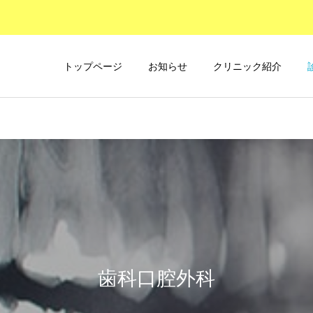
トップページ
お知らせ
クリニック紹介
正歯科（５歳から始
ドライマウス、口腔乾
める歯並び治療）
燥（舌痛症）外来
矯正
矯正
「受け口」「下顎前突」と
「すきっぱ」「空隙歯列」
は、その原因・特徴・治療
とは、その原因・特徴・治
歯科口腔外科
親知らずの抜歯
法について
療法について