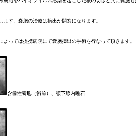
根嚢胞をバイオフィルム感染を起こした根の切除と共に嚢胞も
します。嚢胞の治療は摘出か開窓になります。
によっては提携病院にて嚢胞摘出の手術を行なって頂きます。
含歯性嚢胞（術前）、顎下腺内唾石