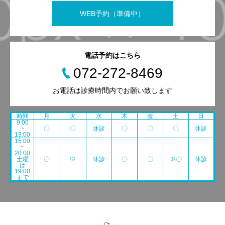
WEB予約（準備中）
電話予約はこちら
072-272-8469
お電話は診療時間内でお願い致します
時間
月
火
水
木
金
土
日
9:00
~
〇
〇
休診
〇
〇
〇
休診
13:00
15:00
~
20:00
土曜
〇
🦷
休診
〇
〇
※〇
休診
は
19:00
まで