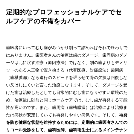
定期的なプロフェッショナルケアでセ
ルフケアの不備をカバー
歯医者にいってむし歯がみつかり削って詰めればそれで終わりで
はありません。歯医者さんの治療は歯のダメージ、歯周病のダメ
ージは元に戻す治療（原因療法）ではなく、別の歯よりもデメリ
ットのある人工物で置き換える（代替医療、対症療法）歯周病
（歯槽膿漏）なら進行のスピードを遅らせて骨の欠損は回復しな
い又はしにくいと言った治療になります。そして、ダメージを受
けた歯は治療したとしても日常的にむし歯になりやすい環境のた
め、治療後に以前と同じホームケアでは、むし歯が再発する可能
性が高いのです。また、歯周病（歯槽膿漏）は治療により治癒ま
たは病状が安定していても再発しやすい病気です。そして、
再発
を防ぎ健康な状態を維持するためには、定期的に歯医者さんでの
リコール受診をして、歯科医師、歯科衛生士によるメインテナン