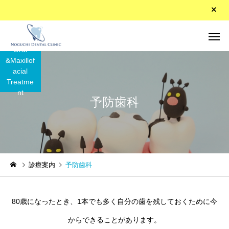
Oral
&Maxillof
acial
Treatme
nt
予防歯科
矯正歯科（５歳から始
矯正歯科
める歯並び治療）
矯正
矯正
診療案内
予防歯科
55～74歳の方が健康につい
「受け口」「下顎前突
て後悔
は、その原因・特徴・
睡眠時無呼吸症候群
親知らずの抜歯
80歳になったとき、1本でも多く自分の歯を残しておくために今
(SAS)
法について
からできることがあります。